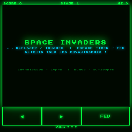
SCORE
0
STAGE
1
HI
0
SPACE INVADERS
← → DÉPLACER / TOUCHES | ESPACE TIRER / FEU
DÉTRUIS TOUS LES ENVAHISSEURS !
ENVAHISSEUR × 10pts | BONUS × 50-150pts
◀
▶
FEU
♥ ♥ ♥
VIES: