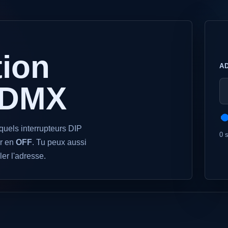
tion
A
 DMX
quels interrupteurs DIP
0 
er en
OFF
. Tu peux aussi
ler l'adresse.