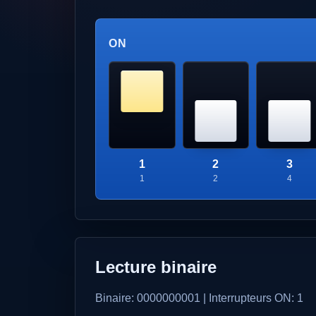
ON
1
2
3
1
2
4
Lecture binaire
Binaire: 0000000001 | Interrupteurs ON: 1