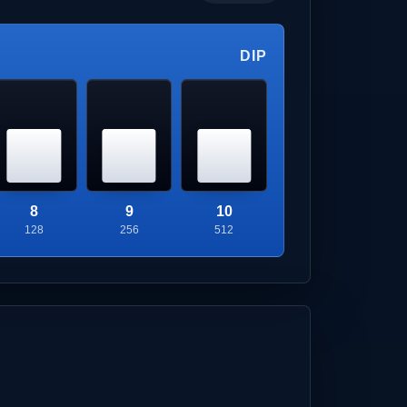
DIP
8
9
10
128
256
512