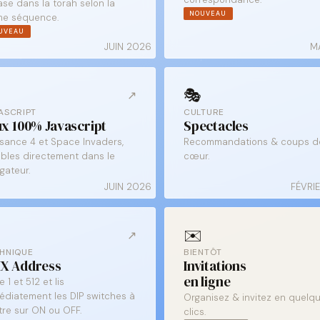
se dans la torah selon la
NOUVEAU
e séquence.
UVEAU
JUIN 2026
M
🎭
↗
ASCRIPT
CULTURE
ux 100% Javascript
Spectacles
ssance 4 et Space Invaders,
Recommandations & coups d
ables directement dans le
cœur.
gateur.
JUIN 2026
FÉVRI
✉️
↗
HNIQUE
BIENTÔT
X Address
Invitations
en ligne
e 1 et 512 et lis
édiatement les DIP switches à
Organisez & invitez en quelq
tre sur ON ou OFF.
clics.