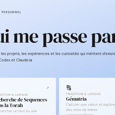
E PERSONNEL
ui me passe pa
 les projets, les expériences et les curiosités qui méritent d'existe
Codex et Claude.ia
🔠
↗
TRADITION & LANGUE
DITION & LANGUE
Gématria
cherche de Sequences
ns la Torah
Calculer une valeur et explore
des mots de même
hercher un mot ou une
correspondance.