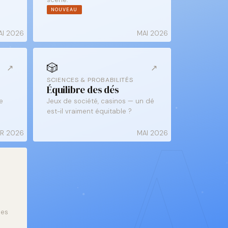
NOUVEAU
AI 2026
MAI 2026
🎲
↗
↗
SCIENCES & PROBABILITÉS
Équilibre des dés
e
Jeux de société, casinos — un dé
est-il vraiment équitable ?
ER 2026
MAI 2026
ues