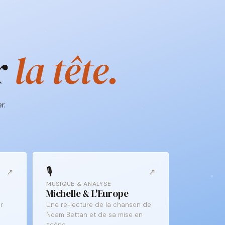
r
la tête.
r.
🎙️
↗
↗
MUSIQUE & ANALYSE
Michelle & L'Europe
r
Une re-lecture de la chanson de
Noam Bettan et de sa mise en
scène.