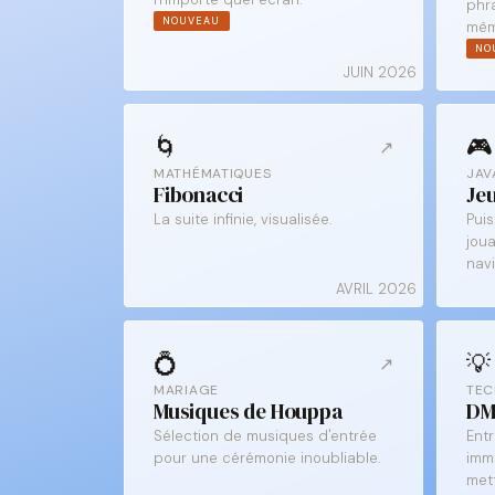
phra
NOUVEAU
mêm
NO
JUIN 2026
🌀
🎮
↗
MATHÉMATIQUES
JAV
Fibonacci
Je
La suite infinie, visualisée.
Pui
jou
navi
AVRIL 2026
💍
💡
↗
MARIAGE
TEC
Musiques de Houppa
DM
Sélection de musiques d'entrée
Entr
pour une cérémonie inoubliable.
imm
met