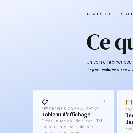
ASSOUS.ORG — ESPAC
Ce q
Un coin d'internet pour
Pages réalisées avec 
📋
↗
AFFICHAGE & COMMUNICATION
TRA
Tableau d'affichage
Re
da
Créez un tableau de slides HTML
en rotation, accessible depuis
Rec
n'importe quel écran.